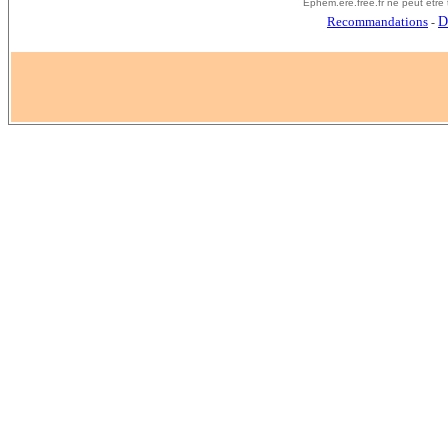
E
phem.ere.free.fr ne peut êtr
Recommandations
D
-