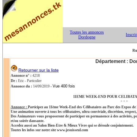
Toutes les annonces
Inscri
Dordogne
Ru
Département : D
Retourner sur la liste
Annonce n° :
4218
De :
Eric - Particulier
Vue 400 fois
Annonce du :
14/09/2019
-
11EME WEEK-END POUR CELIBAT
* * *
Annonce :
Participez au 11ème Week-End des Célibataires au Parc des Expos de 
Une animation ouverte à tous les célibataires, ultra conviviale, discrétion, respec
Des Animateurs vous proposeront de participer en permanence à des activités, po
et/ou soirée dansante.
Accedez aussi au Salon Bien-Etre & Mieux Vivre qui se déroule conjointement.
Toutes les infos sur notre site www.jesuisseul.com