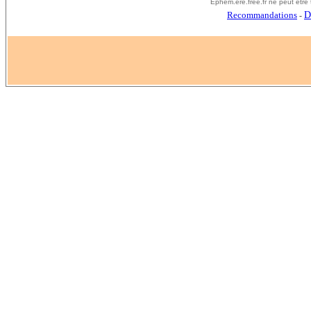
E
phem.ere.free.fr ne peut êtr
Recommandations
D
-