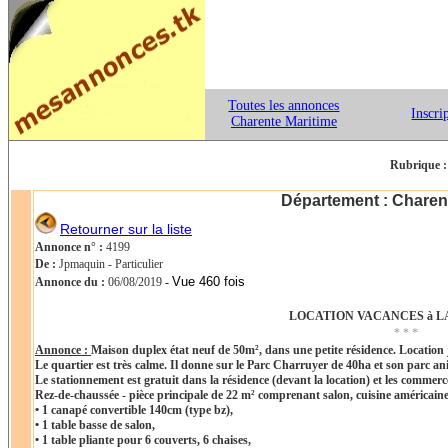
Toutes les annonces
Inscri
Charente Maritime
Rubrique :
Département : Charen
Retourner sur la liste
Annonce n° :
4199
De :
Jpmaquin - Particulier
Vue 460 fois
Annonce du :
06/08/2019
-
LOCATION VACANCES à L
* * *
Annonce :
Maison duplex état neuf de 50m², dans une petite résidence. Location
Le quartier est très calme. Il donne sur le Parc Charruyer de 40ha et son parc ani
Le stationnement est gratuit dans la résidence (devant la location) et les commerc
Rez-de-chaussée - pièce principale de 22 m² comprenant salon, cuisine américaine
• 1 canapé convertible 140cm (type bz),
• 1 table basse de salon,
• 1 table pliante pour 6 couverts, 6 chaises,