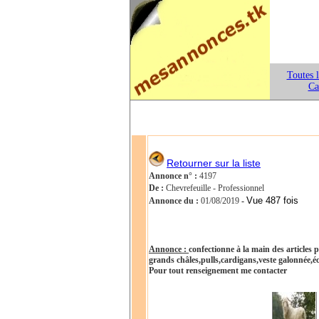
Toutes 
Ca
Retourner sur la liste
Annonce n° :
4197
De :
Chevrefeuille - Professionnel
Vue 487 fois
Annonce du :
01/08/2019
-
Annonce :
confectionne à la main des articles 
grands châles,pulls,cardigans,veste galonnée,écha
Pour tout renseignement me contacter