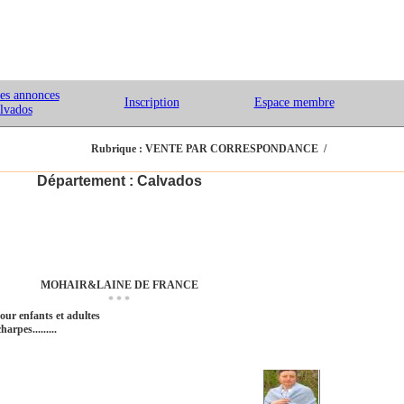
les annonces
Inscription
Espace membre
lvados
Rubrique :
VENTE PAR CORRESPONDANCE /
Département : Calvados
MOHAIR&LAINE DE FRANCE
* * *
pour enfants et adultes
rpes.........